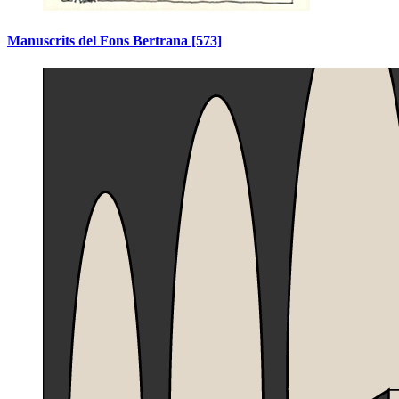
Manuscrits del Fons Bertrana
[573]