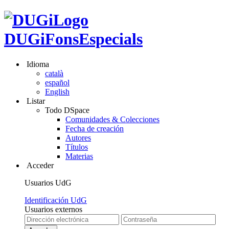
DUGiFonsEspecials
Idioma
català
español
English
Listar
Todo DSpace
Comunidades & Colecciones
Fecha de creación
Autores
Títulos
Materias
Acceder
Usuarios UdG
Identificación UdG
Usuarios externos