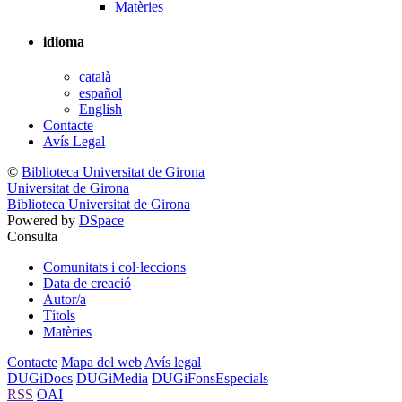
Matèries
idioma
català
español
English
Contacte
Avís Legal
©
Biblioteca Universitat de Girona
Universitat de Girona
Biblioteca Universitat de Girona
Powered by
DSpace
Consulta
Comunitats i col·leccions
Data de creació
Autor/a
Títols
Matèries
Contacte
Mapa del web
Avís legal
DUGiDocs
DUGiMedia
DUGiFonsEspecials
RSS
OAI