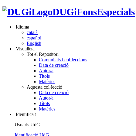
DUGiFonsEspecials
Idioma
català
español
English
Visualitza
Tot el Repositori
Comunitats i col·leccions
Data de creació
Autor/a
Títols
Matèries
Aquesta col·lecció
Data de creació
Autor/a
Títols
Matèries
Identifica't
Usuaris UdG
Identificació UdG