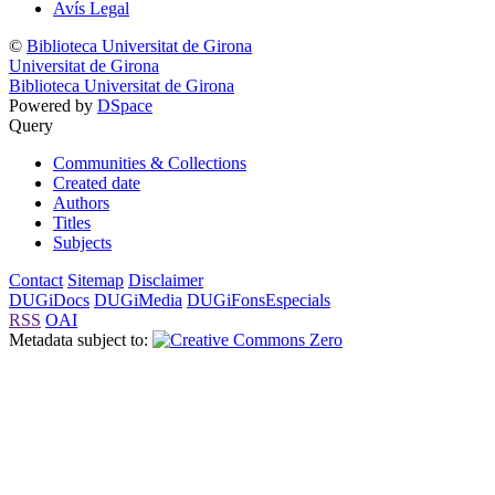
Avís Legal
©
Biblioteca Universitat de Girona
Universitat de Girona
Biblioteca Universitat de Girona
Powered by
DSpace
Query
Communities & Collections
Created date
Authors
Titles
Subjects
Contact
Sitemap
Disclaimer
DUGiDocs
DUGiMedia
DUGiFonsEspecials
RSS
OAI
Metadata subject to: