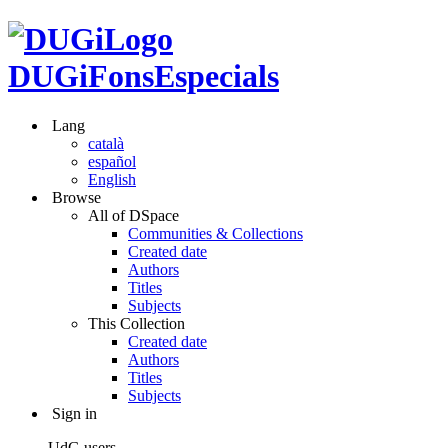
DUGiFonsEspecials
Lang
català
español
English
Browse
All of DSpace
Communities & Collections
Created date
Authors
Titles
Subjects
This Collection
Created date
Authors
Titles
Subjects
Sign in
UdG users