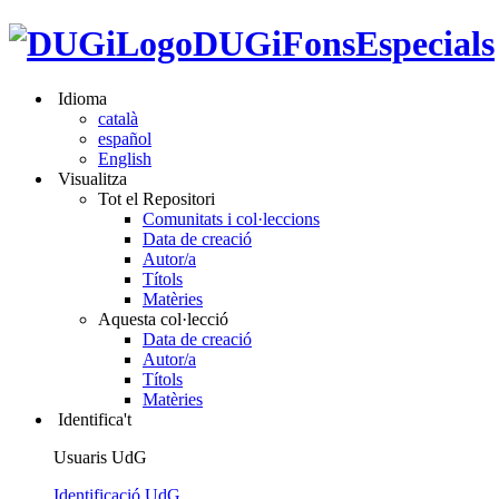
DUGiFonsEspecials
Idioma
català
español
English
Visualitza
Tot el Repositori
Comunitats i col·leccions
Data de creació
Autor/a
Títols
Matèries
Aquesta col·lecció
Data de creació
Autor/a
Títols
Matèries
Identifica't
Usuaris UdG
Identificació UdG