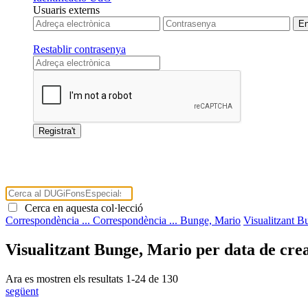
Usuaris externs
Restablir contrasenya
Cerca en aquesta col·lecció
Correspondència ...
Correspondència ...
Bunge, Mario
Visualitzant B
Visualitzant Bunge, Mario per data de cre
Ara es mostren els resultats
1
-
24
de
130
següent