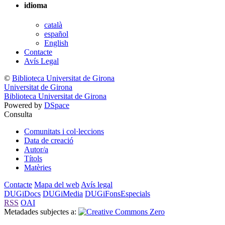
idioma
català
español
English
Contacte
Avís Legal
©
Biblioteca Universitat de Girona
Universitat de Girona
Biblioteca Universitat de Girona
Powered by
DSpace
Consulta
Comunitats i col·leccions
Data de creació
Autor/a
Títols
Matèries
Contacte
Mapa del web
Avís legal
DUGiDocs
DUGiMedia
DUGiFonsEspecials
RSS
OAI
Metadades subjectes a: