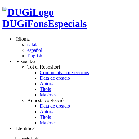
DUGiFonsEspecials
Idioma
català
español
English
Visualitza
Tot el Repositori
Comunitats i col·leccions
Data de creació
Autor/a
Títols
Matèries
Aquesta col·lecció
Data de creació
Autor/a
Títols
Matèries
Identifica't
Usuaris UdG