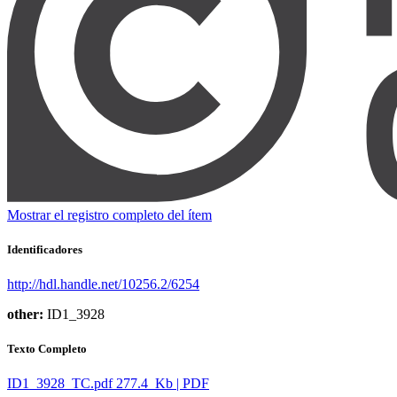
Mostrar el registro completo del ítem
Identificadores
http://hdl.handle.net/10256.2/6254
other:
ID1_3928
Texto Completo
ID1_3928_TC.pdf
277.4 Kb | PDF