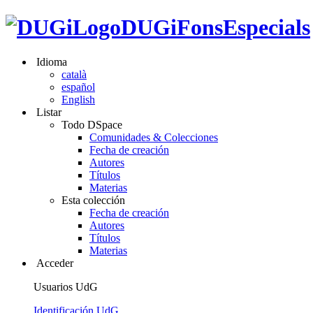
DUGiFonsEspecials
Idioma
català
español
English
Listar
Todo DSpace
Comunidades & Colecciones
Fecha de creación
Autores
Títulos
Materias
Esta colección
Fecha de creación
Autores
Títulos
Materias
Acceder
Usuarios UdG
Identificación UdG