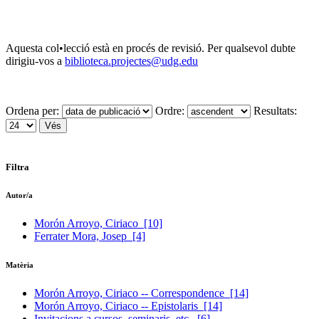
Aquesta col•lecció està en procés de revisió. Per qualsevol dubte
dirigiu-vos a
biblioteca.projectes@udg.edu
Ordena per:
Ordre:
Resultats:
Filtra
Autor/a
Morón Arroyo, Ciriaco
[10]
Ferrater Mora, Josep
[4]
Matèria
Morón Arroyo, Ciriaco -- Correspondence
[14]
Morón Arroyo, Ciriaco -- Epistolaris
[14]
Invitacions a cursos, seminaris, etc.
[6]