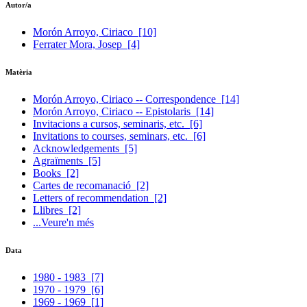
Autor/a
Morón Arroyo, Ciriaco
[10]
Ferrater Mora, Josep
[4]
Matèria
Morón Arroyo, Ciriaco -- Correspondence
[14]
Morón Arroyo, Ciriaco -- Epistolaris
[14]
Invitacions a cursos, seminaris, etc.
[6]
Invitations to courses, seminars, etc.
[6]
Acknowledgements
[5]
Agraïments
[5]
Books
[2]
Cartes de recomanació
[2]
Letters of recommendation
[2]
Llibres
[2]
...Veure'n més
Data
1980 - 1983
[7]
1970 - 1979
[6]
1969 - 1969
[1]