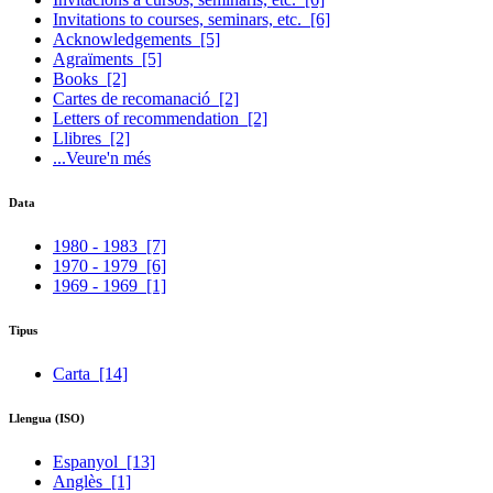
Invitations to courses, seminars, etc.
[6]
Acknowledgements
[5]
Agraïments
[5]
Books
[2]
Cartes de recomanació
[2]
Letters of recommendation
[2]
Llibres
[2]
...Veure'n més
Data
1980 - 1983
[7]
1970 - 1979
[6]
1969 - 1969
[1]
Tipus
Carta
[14]
Llengua (ISO)
Espanyol
[13]
Anglès
[1]