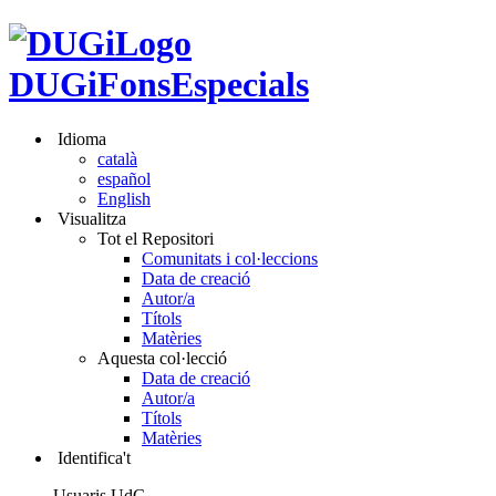
DUGiFonsEspecials
Idioma
català
español
English
Visualitza
Tot el Repositori
Comunitats i col·leccions
Data de creació
Autor/a
Títols
Matèries
Aquesta col·lecció
Data de creació
Autor/a
Títols
Matèries
Identifica't
Usuaris UdG