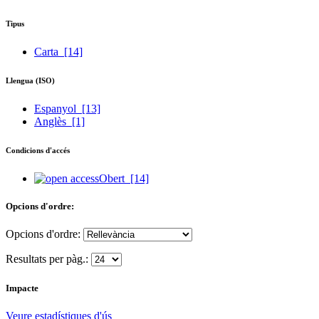
Tipus
Carta
[14]
Llengua (ISO)
Espanyol
[13]
Anglès
[1]
Condicions d'accés
Obert
[14]
Opcions d'ordre:
Opcions d'ordre:
Resultats per pàg.:
Impacte
Veure estadístiques d'ús