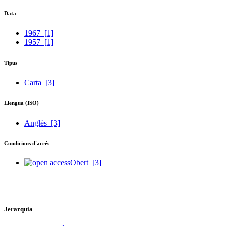
Data
1967
[1]
1957
[1]
Tipus
Carta
[3]
Llengua (ISO)
Anglès
[3]
Condicions d'accés
Obert
[3]
Jerarquia