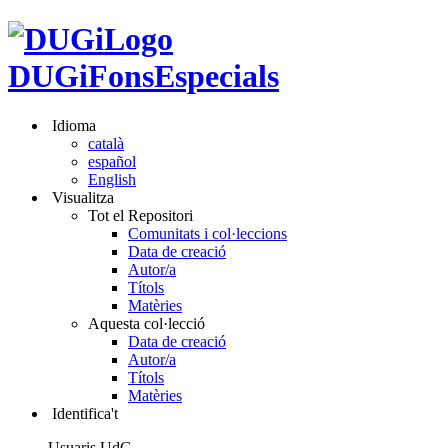
DUGiFonsEspecials
Idioma
català
español
English
Visualitza
Tot el Repositori
Comunitats i col·leccions
Data de creació
Autor/a
Títols
Matèries
Aquesta col·lecció
Data de creació
Autor/a
Títols
Matèries
Identifica't
Usuaris UdG