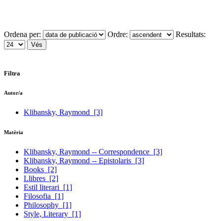
Ordena per:
Ordre:
Resultats:
Filtra
Autor/a
Klibansky, Raymond
[3]
Matèria
Klibansky, Raymond -- Correspondence
[3]
Klibansky, Raymond -- Epistolaris
[3]
Books
[2]
Llibres
[2]
Estil literari
[1]
Filosofia
[1]
Philosophy
[1]
Style, Literary
[1]