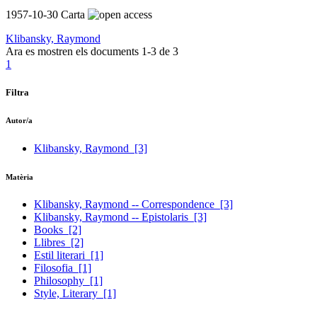
1957-10-30
Carta
Klibansky, Raymond
Ara es mostren els documents
1-3
de
3
1
Filtra
Autor/a
Klibansky, Raymond
[3]
Matèria
Klibansky, Raymond -- Correspondence
[3]
Klibansky, Raymond -- Epistolaris
[3]
Books
[2]
Llibres
[2]
Estil literari
[1]
Filosofia
[1]
Philosophy
[1]
Style, Literary
[1]