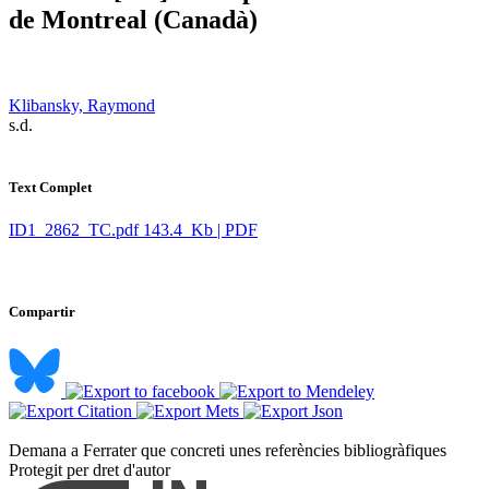
de Montreal (Canadà)
Klibansky, Raymond
​ s.d.
Text Complet
ID1_2862_TC.pdf
143.4 Kb | PDF
Compartir
Demana a Ferrater que concreti unes referències bibliogràfiques ​
Protegit per dret d'autor