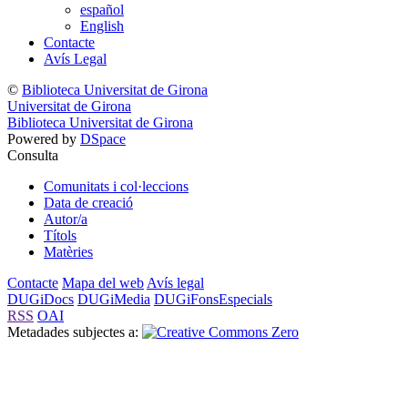
español
English
Contacte
Avís Legal
©
Biblioteca Universitat de Girona
Universitat de Girona
Biblioteca Universitat de Girona
Powered by
DSpace
Consulta
Comunitats i col·leccions
Data de creació
Autor/a
Títols
Matèries
Contacte
Mapa del web
Avís legal
DUGiDocs
DUGiMedia
DUGiFonsEspecials
RSS
OAI
Metadades subjectes a: