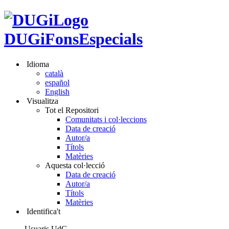
DUGiFonsEspecials
Idioma
català
español
English
Visualitza
Tot el Repositori
Comunitats i col·leccions
Data de creació
Autor/a
Títols
Matèries
Aquesta col·lecció
Data de creació
Autor/a
Títols
Matèries
Identifica't
Usuaris UdG