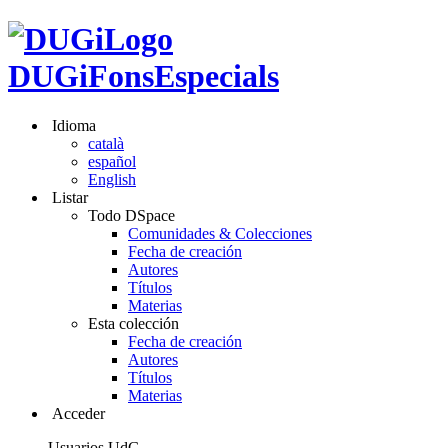
DUGiFonsEspecials
Idioma
català
español
English
Listar
Todo DSpace
Comunidades & Colecciones
Fecha de creación
Autores
Títulos
Materias
Esta colección
Fecha de creación
Autores
Títulos
Materias
Acceder
Usuarios UdG