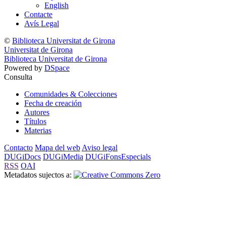
English
Contacte
Avís Legal
©
Biblioteca Universitat de Girona
Universitat de Girona
Biblioteca Universitat de Girona
Powered by
DSpace
Consulta
Comunidades & Colecciones
Fecha de creación
Autores
Títulos
Materias
Contacto
Mapa del web
Aviso legal
DUGiDocs
DUGiMedia
DUGiFonsEspecials
RSS
OAI
Metadatos sujectos a: