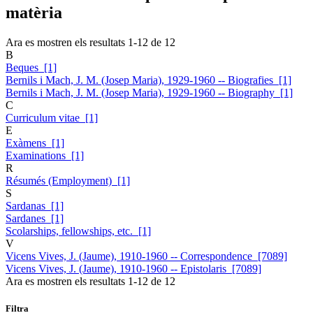
matèria
Ara es mostren els resultats
1
-
12
de
12
B
Beques [1]
Bernils i Mach, J. M. (Josep Maria), 1929-1960 -- Biografies [1]
Bernils i Mach, J. M. (Josep Maria), 1929-1960 -- Biography [1]
C
Curriculum vitae [1]
E
Exàmens [1]
Examinations [1]
R
Résumés (Employment) [1]
S
Sardanas [1]
Sardanes [1]
Scolarships, fellowships, etc. [1]
V
Vicens Vives, J. (Jaume), 1910-1960 -- Correspondence [7089]
Vicens Vives, J. (Jaume), 1910-1960 -- Epistolaris [7089]
Ara es mostren els resultats
1
-
12
de
12
Filtra