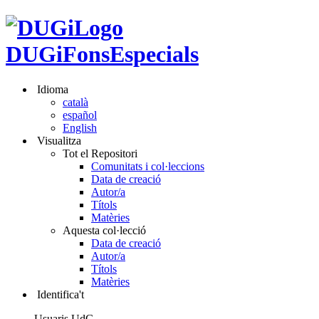
DUGiFonsEspecials
Idioma
català
español
English
Visualitza
Tot el Repositori
Comunitats i col·leccions
Data de creació
Autor/a
Títols
Matèries
Aquesta col·lecció
Data de creació
Autor/a
Títols
Matèries
Identifica't
Usuaris UdG