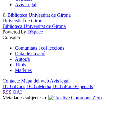
Avís Legal
©
Biblioteca Universitat de Girona
Universitat de Girona
Biblioteca Universitat de Girona
Powered by
DSpace
Consulta
Comunitats i col·leccions
Data de creació
Autor/a
Títols
Matèries
Contacte
Mapa del web
Avís legal
DUGiDocs
DUGiMedia
DUGiFonsEspecials
RSS
OAI
Metadades subjectes a: