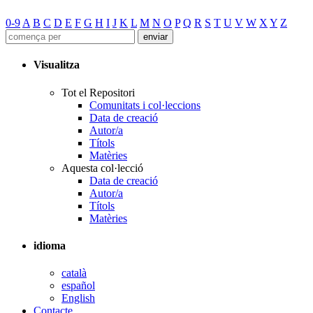
0-9
A
B
C
D
E
F
G
H
I
J
K
L
M
N
O
P
Q
R
S
T
U
V
W
X
Y
Z
Visualitza
Tot el Repositori
Comunitats i col·leccions
Data de creació
Autor/a
Títols
Matèries
Aquesta col·lecció
Data de creació
Autor/a
Títols
Matèries
idioma
català
español
English
Contacte