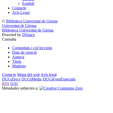
English
Contacte
Avís Legal
©
Biblioteca Universitat de Girona
Universitat de Girona
Biblioteca Universitat de Girona
Powered by
DSpace
Consulta
Comunitats i col·leccions
Data de creació
Autor/a
Títols
Matèries
Contacte
Mapa del web
Avís legal
DUGiDocs
DUGiMedia
DUGiFonsEspecials
RSS
OAI
Metadades subjectes a: