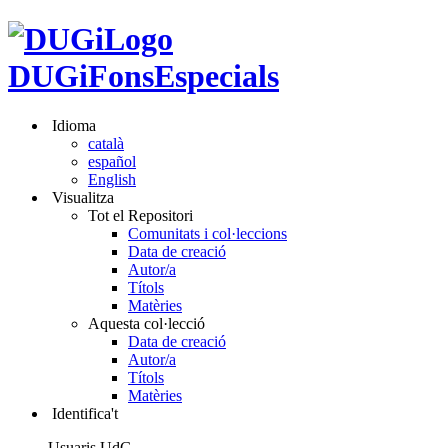
DUGiFonsEspecials
Idioma
català
español
English
Visualitza
Tot el Repositori
Comunitats i col·leccions
Data de creació
Autor/a
Títols
Matèries
Aquesta col·lecció
Data de creació
Autor/a
Títols
Matèries
Identifica't
Usuaris UdG