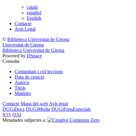
català
español
English
Contacte
Avís Legal
©
Biblioteca Universitat de Girona
Universitat de Girona
Biblioteca Universitat de Girona
Powered by
DSpace
Consulta
Comunitats i col·leccions
Data de creació
Autor/a
Títols
Matèries
Contacte
Mapa del web
Avís legal
DUGiDocs
DUGiMedia
DUGiFonsEspecials
RSS
OAI
Metadades subjectes a: