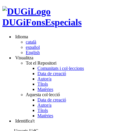
DUGiFonsEspecials
Idioma
català
español
English
Visualitza
Tot el Repositori
Comunitats i col·leccions
Data de creació
Autor/a
Títols
Matèries
Aquesta col·lecció
Data de creació
Autor/a
Títols
Matèries
Identifica't
Usuaris UdG