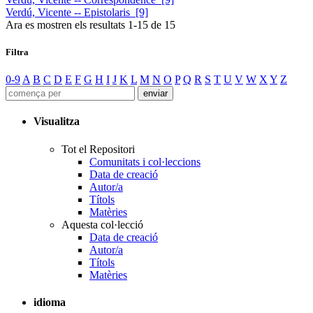
Verdú, Vicente -- Epistolaris [9]
Ara es mostren els resultats
1
-
15
de
15
Filtra
0-9
A
B
C
D
E
F
G
H
I
J
K
L
M
N
O
P
Q
R
S
T
U
V
W
X
Y
Z
Visualitza
Tot el Repositori
Comunitats i col·leccions
Data de creació
Autor/a
Títols
Matèries
Aquesta col·lecció
Data de creació
Autor/a
Títols
Matèries
idioma