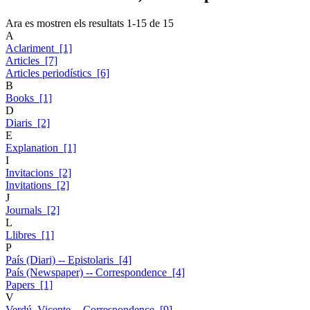
Ara es mostren els resultats
1
-
15
de
15
A
Aclariment [1]
Articles [7]
Articles periodístics [6]
B
Books [1]
D
Diaris [2]
E
Explanation [1]
I
Invitacions [2]
Invitations [2]
J
Journals [2]
L
Llibres [1]
P
País (Diari) -- Epistolaris [4]
País (Newspaper) -- Correspondence [4]
Papers [1]
V
Verdú, Vicente -- Correspondence [9]