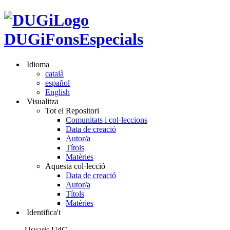
DUGiFonsEspecials
Idioma
català
español
English
Visualitza
Tot el Repositori
Comunitats i col·leccions
Data de creació
Autor/a
Títols
Matèries
Aquesta col·lecció
Data de creació
Autor/a
Títols
Matèries
Identifica't
Usuaris UdG