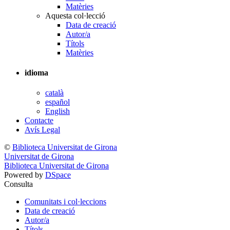
Matèries
Aquesta col·lecció
Data de creació
Autor/a
Títols
Matèries
idioma
català
español
English
Contacte
Avís Legal
©
Biblioteca Universitat de Girona
Universitat de Girona
Biblioteca Universitat de Girona
Powered by
DSpace
Consulta
Comunitats i col·leccions
Data de creació
Autor/a
Títols