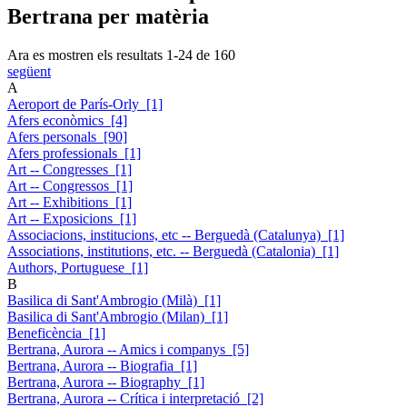
Bertrana per matèria
Ara es mostren els resultats
1
-
24
de
160
següent
A
Aeroport de París-Orly [1]
Afers econòmics [4]
Afers personals [90]
Afers professionals [1]
Art -- Congresses [1]
Art -- Congressos [1]
Art -- Exhibitions [1]
Art -- Exposicions [1]
Associacions, institucions, etc -- Berguedà (Catalunya) [1]
Associations, institutions, etc. -- Berguedà (Catalonia) [1]
Authors, Portuguese [1]
B
Basilica di Sant'Ambrogio (Milà) [1]
Basilica di Sant'Ambrogio (Milan) [1]
Beneficència [1]
Bertrana, Aurora -- Amics i companys [5]
Bertrana, Aurora -- Biografia [1]
Bertrana, Aurora -- Biography [1]
Bertrana, Aurora -- Crítica i interpretació [2]