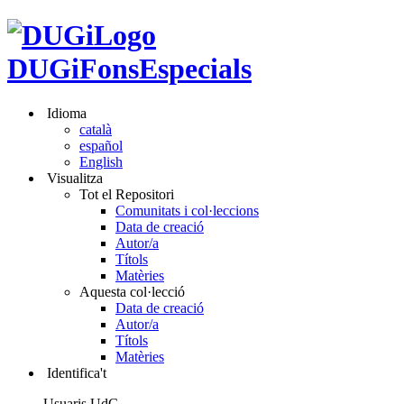
DUGiFonsEspecials
Idioma
català
español
English
Visualitza
Tot el Repositori
Comunitats i col·leccions
Data de creació
Autor/a
Títols
Matèries
Aquesta col·lecció
Data de creació
Autor/a
Títols
Matèries
Identifica't
Usuaris UdG