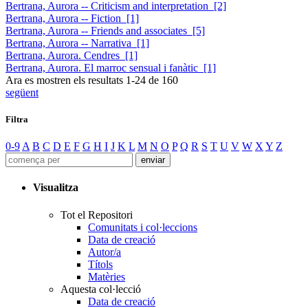
Bertrana, Aurora -- Criticism and interpretation [2]
Bertrana, Aurora -- Fiction [1]
Bertrana, Aurora -- Friends and associates [5]
Bertrana, Aurora -- Narrativa [1]
Bertrana, Aurora. Cendres [1]
Bertrana, Aurora. El marroc sensual i fanàtic [1]
Ara es mostren els resultats
1
-
24
de
160
següent
Filtra
0-9
A
B
C
D
E
F
G
H
I
J
K
L
M
N
O
P
Q
R
S
T
U
V
W
X
Y
Z
Visualitza
Tot el Repositori
Comunitats i col·leccions
Data de creació
Autor/a
Títols
Matèries
Aquesta col·lecció
Data de creació