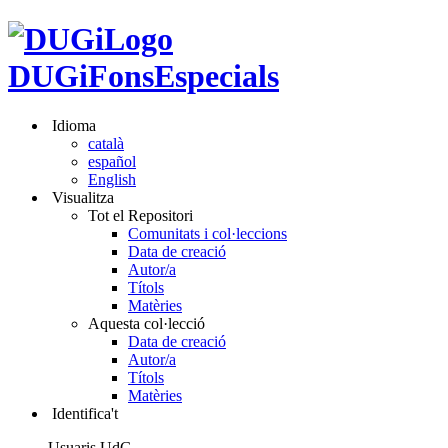
DUGiFonsEspecials
Idioma
català
español
English
Visualitza
Tot el Repositori
Comunitats i col·leccions
Data de creació
Autor/a
Títols
Matèries
Aquesta col·lecció
Data de creació
Autor/a
Títols
Matèries
Identifica't
Usuaris UdG