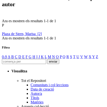
autor
Ara es mostren els resultats
1
-
1
de
1
P
Plaza de Stern, Marisa [2]
Ara es mostren els resultats
1
-
1
de
1
Filtra
0-9
A
B
C
D
E
F
G
H
I
J
K
L
M
N
O
P
Q
R
S
T
U
V
W
X
Y
Z
Visualitza
Tot el Repositori
Comunitats i col·leccions
Data de creació
Autor/a
Títols
Matèries
Aquesta col·lecció