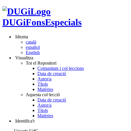
DUGiFonsEspecials
Idioma
català
español
English
Visualitza
Tot el Repositori
Comunitats i col·leccions
Data de creació
Autor/a
Títols
Matèries
Aquesta col·lecció
Data de creació
Autor/a
Títols
Matèries
Identifica't
Usuaris UdG