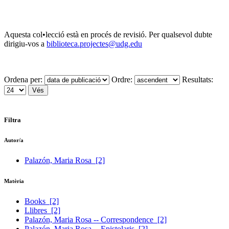
Aquesta col•lecció està en procés de revisió. Per qualsevol dubte
dirigiu-vos a
biblioteca.projectes@udg.edu
Ordena per:
Ordre:
Resultats:
Filtra
Autor/a
Palazón, Maria Rosa
[2]
Matèria
Books
[2]
Llibres
[2]
Palazón, Maria Rosa -- Correspondence
[2]
Palazón, Maria Rosa -- Epistolaris
[2]