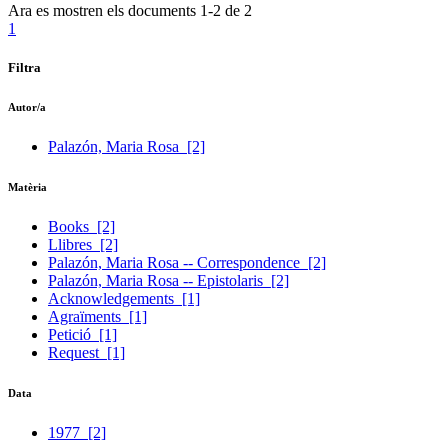
Ara es mostren els documents
1-2
de
2
1
Filtra
Autor/a
Palazón, Maria Rosa
[2]
Matèria
Books
[2]
Llibres
[2]
Palazón, Maria Rosa -- Correspondence
[2]
Palazón, Maria Rosa -- Epistolaris
[2]
Acknowledgements
[1]
Agraïments
[1]
Petició
[1]
Request
[1]
Data
1977
[2]