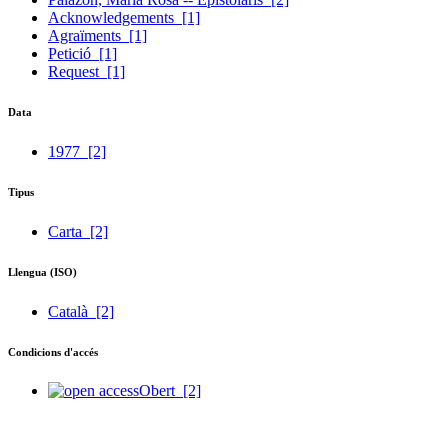
Acknowledgements
[1]
Agraïments
[1]
Petició
[1]
Request
[1]
Data
1977
[2]
Tipus
Carta
[2]
Llengua (ISO)
Català
[2]
Condicions d'accés
Obert
[2]