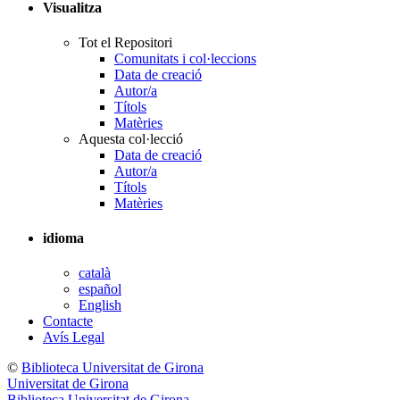
Visualitza
Tot el Repositori
Comunitats i col·leccions
Data de creació
Autor/a
Títols
Matèries
Aquesta col·lecció
Data de creació
Autor/a
Títols
Matèries
idioma
català
español
English
Contacte
Avís Legal
©
Biblioteca Universitat de Girona
Universitat de Girona
Biblioteca Universitat de Girona