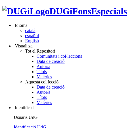
DUGiFonsEspecials
Idioma
català
español
English
Visualitza
Tot el Repositori
Comunitats i col·leccions
Data de creació
Autor/a
Títols
Matèries
Aquesta col·lecció
Data de creació
Autor/a
Títols
Matèries
Identifica't
Usuaris UdG
Identificació UdG