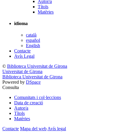
Autor/a
Títols
Matèries
idioma
català
español
English
Contacte
Avís Legal
©
Biblioteca Universitat de Girona
Universitat de Girona
Biblioteca Universitat de Girona
Powered by
DSpace
Consulta
Comunitats i col·leccions
Data de creació
Autor/a
Títols
Matèries
Contacte
Mapa del web
Avís legal