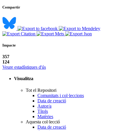
Compartir
Impacte
357
124
Veure estadístiques d'ús
Visualitza
Tot el Repositori
Comunitats i col·leccions
Data de creació
Autor/a
Títols
Matèries
Aquesta col·lecció
Data de creació