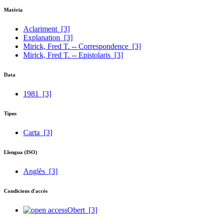
Matèria
Aclariment
[3]
Explanation
[3]
Mirick, Fred T. -- Correspondence
[3]
Mirick, Fred T. -- Epistolaris
[3]
Data
1981
[3]
Tipus
Carta
[3]
Llengua (ISO)
Anglès
[3]
Condicions d'accés
Obert
[3]