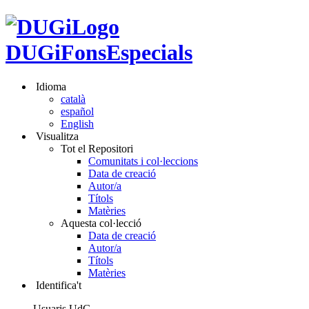
DUGiFonsEspecials
Idioma
català
español
English
Visualitza
Tot el Repositori
Comunitats i col·leccions
Data de creació
Autor/a
Títols
Matèries
Aquesta col·lecció
Data de creació
Autor/a
Títols
Matèries
Identifica't
Usuaris UdG