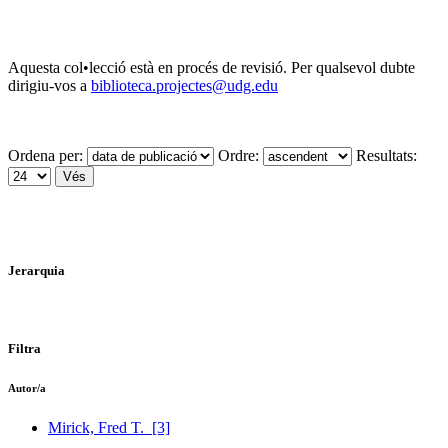
Aquesta col•lecció està en procés de revisió. Per qualsevol dubte
dirigiu-vos a
biblioteca.projectes@udg.edu
Ordena per:
Ordre:
Resultats:
Jerarquia
Filtra
Autor/a
Mirick, Fred T.
[3]