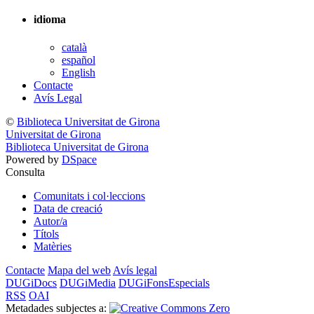
idioma
català
español
English
Contacte
Avís Legal
©
Biblioteca Universitat de Girona
Universitat de Girona
Biblioteca Universitat de Girona
Powered by
DSpace
Consulta
Comunitats i col·leccions
Data de creació
Autor/a
Títols
Matèries
Contacte
Mapa del web
Avís legal
DUGiDocs
DUGiMedia
DUGiFonsEspecials
RSS
OAI
Metadades subjectes a: