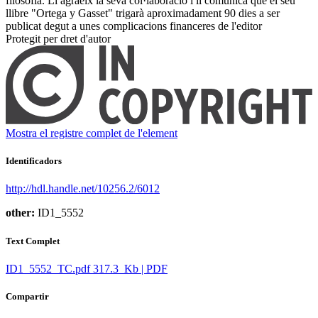
filosofia. Li agraeix la seva col·laboració i li comunica que el seu
llibre "Ortega y Gasset" trigarà aproximadament 90 dies a ser
publicat degut a unes complicacions financeres de l'editor ​
Protegit per dret d'autor
Mostra el registre complet de l'element
Identificadors
http://hdl.handle.net/10256.2/6012
other:
ID1_5552
Text Complet
ID1_5552_TC.pdf
317.3 Kb | PDF
Compartir