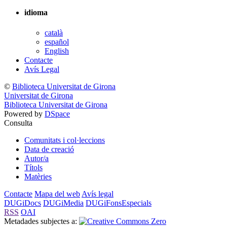
idioma
català
español
English
Contacte
Avís Legal
©
Biblioteca Universitat de Girona
Universitat de Girona
Biblioteca Universitat de Girona
Powered by
DSpace
Consulta
Comunitats i col·leccions
Data de creació
Autor/a
Títols
Matèries
Contacte
Mapa del web
Avís legal
DUGiDocs
DUGiMedia
DUGiFonsEspecials
RSS
OAI
Metadades subjectes a: