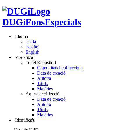
DUGiFonsEspecials
Idioma
català
español
English
Visualitza
Tot el Repositori
Comunitats i col·leccions
Data de creació
Autor/a
Títols
Matèries
Aquesta col·lecció
Data de creació
Autor/a
Títols
Matèries
Identifica't
Usuaris UdG