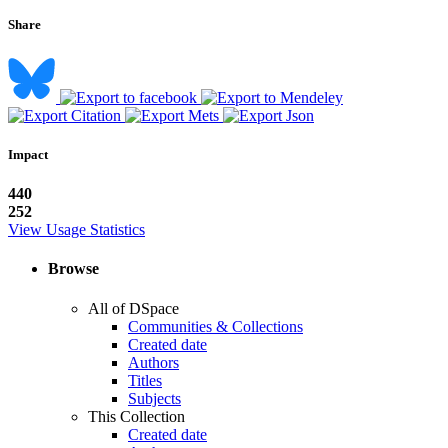
Share
Impact
440
252
View Usage Statistics
Browse
All of DSpace
Communities & Collections
Created date
Authors
Titles
Subjects
This Collection
Created date