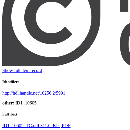
Show full item record
Identifiers
http://hdl.handle.net/10256.2/5991
other:
ID1_10605
Full Text
ID1_10605_TC.pdf
311.6 Kb | PDF