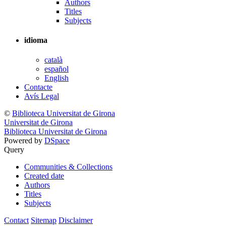
Authors
Titles
Subjects
idioma
català
español
English
Contacte
Avís Legal
©
Biblioteca Universitat de Girona
Universitat de Girona
Biblioteca Universitat de Girona
Powered by
DSpace
Query
Communities & Collections
Created date
Authors
Titles
Subjects
Contact
Sitemap
Disclaimer