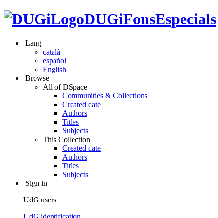
DUGiFonsEspecials
Lang
català
español
English
Browse
All of DSpace
Communities & Collections
Created date
Authors
Titles
Subjects
This Collection
Created date
Authors
Titles
Subjects
Sign in
UdG users
UdG identification