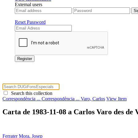
External users
Reset Password
Search this collection
Correspondència ...
Correspondència ...
Varo, Carlos
View Item
Carta de 1983-11-08 a Carlos Varo des de 
Ferrater Mora, Josep