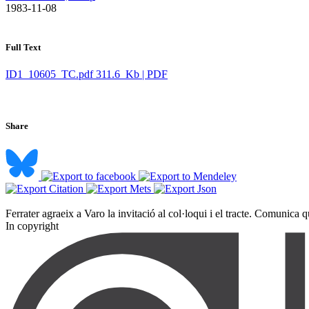
​ 1983-11-08
Full Text
ID1_10605_TC.pdf
311.6 Kb | PDF
Share
Ferrater agraeix a Varo la invitació al col·loqui i el tracte. Comunica que
In copyright