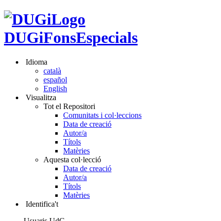
DUGiFonsEspecials
Idioma
català
español
English
Visualitza
Tot el Repositori
Comunitats i col·leccions
Data de creació
Autor/a
Títols
Matèries
Aquesta col·lecció
Data de creació
Autor/a
Títols
Matèries
Identifica't
Usuaris UdG