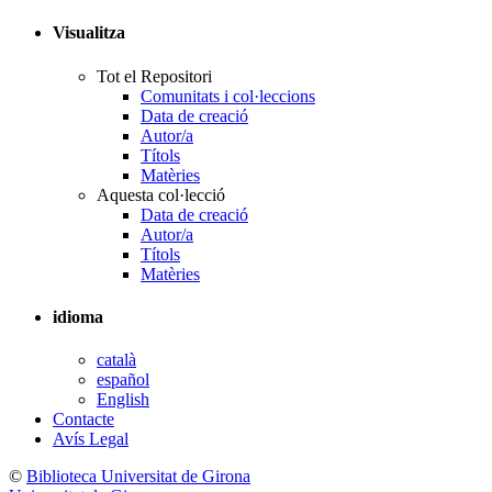
Visualitza
Tot el Repositori
Comunitats i col·leccions
Data de creació
Autor/a
Títols
Matèries
Aquesta col·lecció
Data de creació
Autor/a
Títols
Matèries
idioma
català
español
English
Contacte
Avís Legal
©
Biblioteca Universitat de Girona