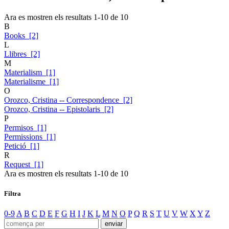
Ara es mostren els resultats
1
-
10
de
10
B
Books [2]
L
Llibres [2]
M
Materialism [1]
Materialisme [1]
O
Orozco, Cristina -- Correspondence [2]
Orozco, Cristina -- Epistolaris [2]
P
Permisos [1]
Permissions [1]
Petició [1]
R
Request [1]
Ara es mostren els resultats
1
-
10
de
10
Filtra
0-9
A
B
C
D
E
F
G
H
I
J
K
L
M
N
O
P
Q
R
S
T
U
V
W
X
Y
Z