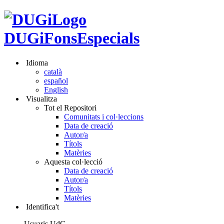
DUGiFonsEspecials
Idioma
català
español
English
Visualitza
Tot el Repositori
Comunitats i col·leccions
Data de creació
Autor/a
Títols
Matèries
Aquesta col·lecció
Data de creació
Autor/a
Títols
Matèries
Identifica't
Usuaris UdG