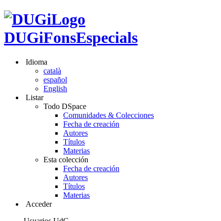
DUGiFonsEspecials
Idioma
català
español
English
Listar
Todo DSpace
Comunidades & Colecciones
Fecha de creación
Autores
Títulos
Materias
Esta colección
Fecha de creación
Autores
Títulos
Materias
Acceder
Usuarios UdG