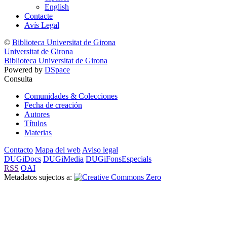
English
Contacte
Avís Legal
©
Biblioteca Universitat de Girona
Universitat de Girona
Biblioteca Universitat de Girona
Powered by
DSpace
Consulta
Comunidades & Colecciones
Fecha de creación
Autores
Títulos
Materias
Contacto
Mapa del web
Aviso legal
DUGiDocs
DUGiMedia
DUGiFonsEspecials
RSS
OAI
Metadatos sujectos a: