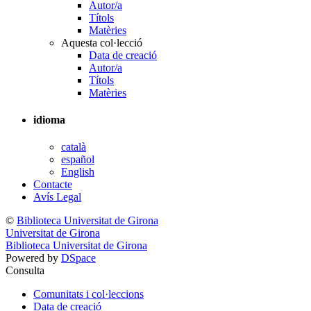
Autor/a
Títols
Matèries
Aquesta col·lecció
Data de creació
Autor/a
Títols
Matèries
idioma
català
español
English
Contacte
Avís Legal
©
Biblioteca Universitat de Girona
Universitat de Girona
Biblioteca Universitat de Girona
Powered by
DSpace
Consulta
Comunitats i col·leccions
Data de creació