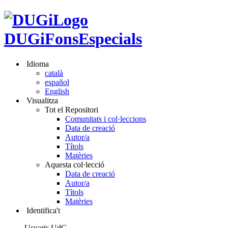
DUGiFonsEspecials
Idioma
català
español
English
Visualitza
Tot el Repositori
Comunitats i col·leccions
Data de creació
Autor/a
Títols
Matèries
Aquesta col·lecció
Data de creació
Autor/a
Títols
Matèries
Identifica't
Usuaris UdG