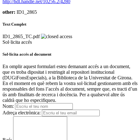
http://hdl.handle.net/10256.2/4280
other:
ID1_2865
Text Complet
ID1_2865_TC.pdf
Sol·licita accés
Sol·licita accés al document
En omplir aquest formulari esteu demanant accés a un document,
que es troba dipositat i restringit al repositori institucional
(DUGiFonsEspecials), a la Biblioteca de la Universitat de Girona.
En el moment en què rebem la vostra sol·licitud gestionarem amb els
responsables del fons l’accés al document, sempre que, es tracti d’un
ús amb finalitats de recerca i docència. Per a qualsevol altre ús
caldrà que ho especifiqueu.
Nom:
Adreça electrònica:
Raó: