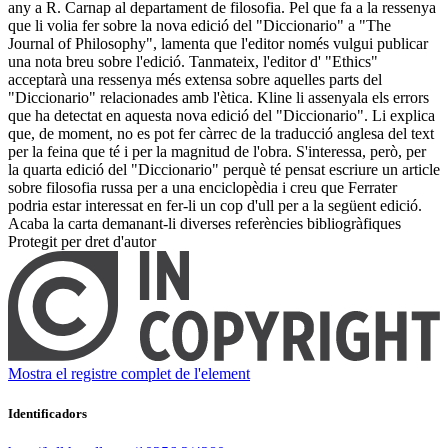
any a R. Carnap al departament de filosofia. Pel que fa a la ressenya
que li volia fer sobre la nova edició del "Diccionario" a "The
Journal of Philosophy", lamenta que l'editor només vulgui publicar
una nota breu sobre l'edició. Tanmateix, l'editor d' "Ethics"
acceptarà una ressenya més extensa sobre aquelles parts del
"Diccionario" relacionades amb l'ètica. Kline li assenyala els errors
que ha detectat en aquesta nova edició del "Diccionario". Li explica
que, de moment, no es pot fer càrrec de la traducció anglesa del text
per la feina que té i per la magnitud de l'obra. S'interessa, però, per
la quarta edició del "Diccionario" perquè té pensat escriure un article
sobre filosofia russa per a una enciclopèdia i creu que Ferrater
podria estar interessat en fer-li un cop d'ull per a la següent edició.
Acaba la carta demanant-li diverses referències bibliogràfiques ​
Protegit per dret d'autor
Mostra el registre complet de l'element
Identificadors