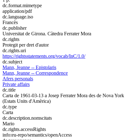
dc.format.mimetype
application/pdf
dc.language.iso
Francès
dc.publisher
Universitat de Girona. Càtedra Ferrater Mora
dc.rights
Protegit per dret d'autor
dc.rights.uri
https://rightsstatements.org/vocab/InC/1.0/
dc.subject
Mann, Jeanne -- Epistolaris
Mann, Jeanne -- Correspondence
Afers personals
Private affairs
dc.title
Carta de 1961-03-13 a Josep Ferrater Mora des de Nova York
(Estats Units d'Amèrica)
dc.type
Carta
dc.description.nomscitats
Mario
dc.rights.accessRights
info:eu-repo/semantics/openAccess