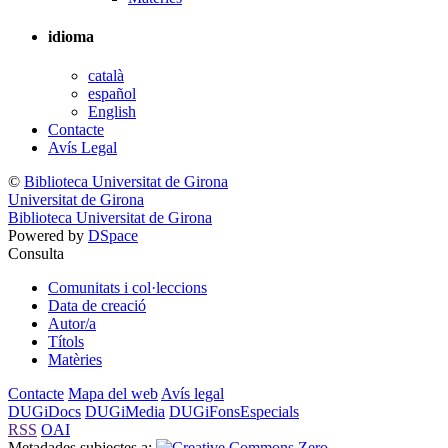
idioma
català
español
English
Contacte
Avís Legal
©
Biblioteca Universitat de Girona
Universitat de Girona
Biblioteca Universitat de Girona
Powered by
DSpace
Consulta
Comunitats i col·leccions
Data de creació
Autor/a
Títols
Matèries
Contacte
Mapa del web
Avís legal
DUGiDocs
DUGiMedia
DUGiFonsEspecials
RSS
OAI
Metadades subjectes a: