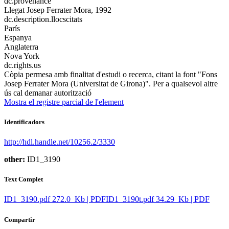
dc.provenance
Llegat Josep Ferrater Mora, 1992
dc.description.llocscitats
París
Espanya
Anglaterra
Nova York
dc.rights.us
Còpia permesa amb finalitat d'estudi o recerca, citant la font "Fons
Josep Ferrater Mora (Universitat de Girona)". Per a qualsevol altre
ús cal demanar autorització
Mostra el registre parcial de l'element
Identificadors
http://hdl.handle.net/10256.2/3330
other:
ID1_3190
Text Complet
ID1_3190.pdf
272.0 Kb | PDF
ID1_3190t.pdf
34.29 Kb | PDF
Compartir