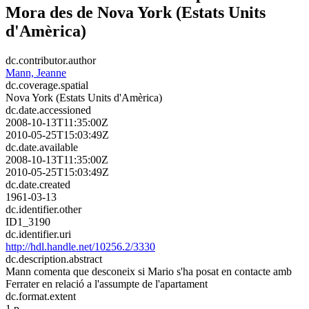
Mora des de Nova York (Estats Units
d'Amèrica)
dc.contributor.author
Mann, Jeanne
dc.coverage.spatial
Nova York (Estats Units d'Amèrica)
dc.date.accessioned
2008-10-13T11:35:00Z
2010-05-25T15:03:49Z
dc.date.available
2008-10-13T11:35:00Z
2010-05-25T15:03:49Z
dc.date.created
1961-03-13
dc.identifier.other
ID1_3190
dc.identifier.uri
http://hdl.handle.net/10256.2/3330
dc.description.abstract
Mann comenta que desconeix si Mario s'ha posat en contacte amb
Ferrater en relació a l'assumpte de l'apartament
dc.format.extent
1 p.