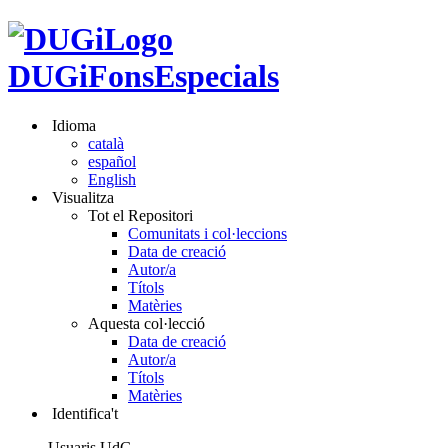
DUGiFonsEspecials
Idioma
català
español
English
Visualitza
Tot el Repositori
Comunitats i col·leccions
Data de creació
Autor/a
Títols
Matèries
Aquesta col·lecció
Data de creació
Autor/a
Títols
Matèries
Identifica't
Usuaris UdG