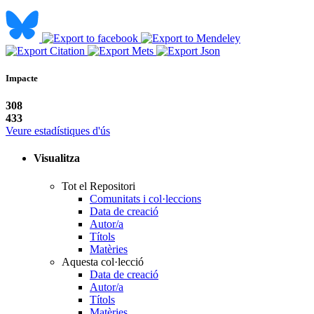
Impacte
308
433
Veure estadístiques d'ús
Visualitza
Tot el Repositori
Comunitats i col·leccions
Data de creació
Autor/a
Títols
Matèries
Aquesta col·lecció
Data de creació
Autor/a
Títols
Matèries