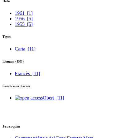
Data
1961
[1]
1956
[5]
1955
[5]
Tipus
Carta
[11]
Llengua (ISO)
Francès
[11]
Condicions d'accés
Obert
[11]
Jerarquia