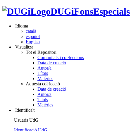
DUGiFonsEspecials
Idioma
català
español
English
Visualitza
Tot el Repositori
Comunitats i col·leccions
Data de creació
Autor/a
Títols
Matèries
Aquesta col·lecció
Data de creació
Autor/a
Títols
Matèries
Identifica't
Usuaris UdG
Identificació UdG