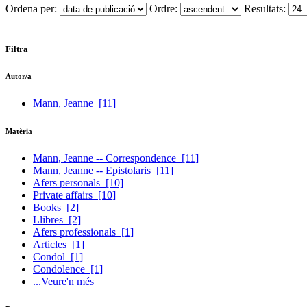
Ordena per:
Ordre:
Resultats:
Filtra
Autor/a
Mann, Jeanne
[11]
Matèria
Mann, Jeanne -- Correspondence
[11]
Mann, Jeanne -- Epistolaris
[11]
Afers personals
[10]
Private affairs
[10]
Books
[2]
Llibres
[2]
Afers professionals
[1]
Articles
[1]
Condol
[1]
Condolence
[1]
...Veure'n més