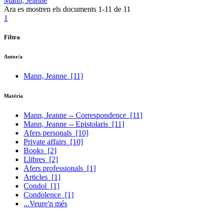
Mann, Jeanne
Ara es mostren els documents
1-11
de
11
1
Filtra
Autor/a
Mann, Jeanne
[11]
Matèria
Mann, Jeanne -- Correspondence
[11]
Mann, Jeanne -- Epistolaris
[11]
Afers personals
[10]
Private affairs
[10]
Books
[2]
Llibres
[2]
Afers professionals
[1]
Articles
[1]
Condol
[1]
Condolence
[1]
...Veure'n més