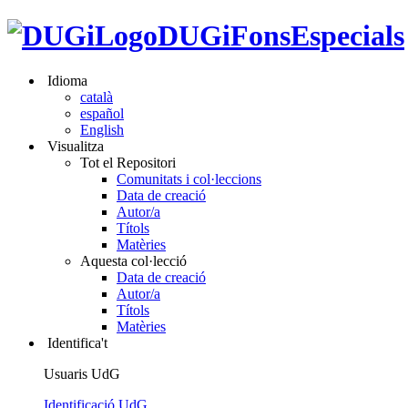
DUGiFonsEspecials
Idioma
català
español
English
Visualitza
Tot el Repositori
Comunitats i col·leccions
Data de creació
Autor/a
Títols
Matèries
Aquesta col·lecció
Data de creació
Autor/a
Títols
Matèries
Identifica't
Usuaris UdG
Identificació UdG