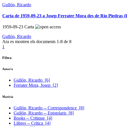
Gullón, Ricardo
Carta de 1959-09-23 a Josep Ferrater Mora des de Río Piedras (
1959-09-23
Carta
Gullón, Ricardo
Ara es mostren els documents
1-8
de
8
1
Filtra
Autor/a
Gullón, Ricardo
[6]
Ferrater Mora, Josep
[2]
Matèria
Gullón, Ricardo -- Correspondence
[8]
Gullón, Ricardo -- Epistolaris
[8]
Books -- Critique
[4]
Llibres -- Crítica
[4]