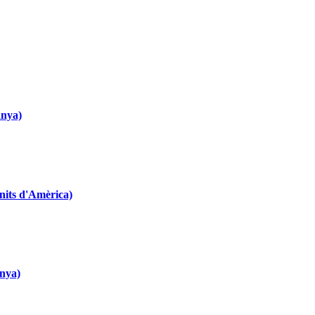
anya)
nits d'Amèrica)
anya)