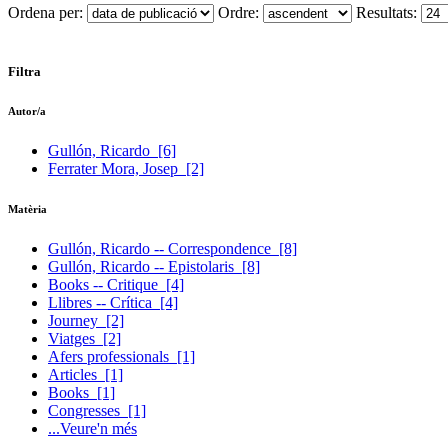
Ordena per:
Ordre:
Resultats:
Filtra
Autor/a
Gullón, Ricardo
[6]
Ferrater Mora, Josep
[2]
Matèria
Gullón, Ricardo -- Correspondence
[8]
Gullón, Ricardo -- Epistolaris
[8]
Books -- Critique
[4]
Llibres -- Crítica
[4]
Journey
[2]
Viatges
[2]
Afers professionals
[1]
Articles
[1]
Books
[1]
Congresses
[1]
...Veure'n més