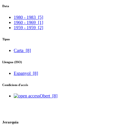
Data
1980 - 1983
[5]
1960 - 1969
[1]
1959 - 1959
[2]
Tipus
Carta
[8]
Llengua (ISO)
Espanyol
[8]
Condicions d'accés
Obert
[8]
Jerarquia