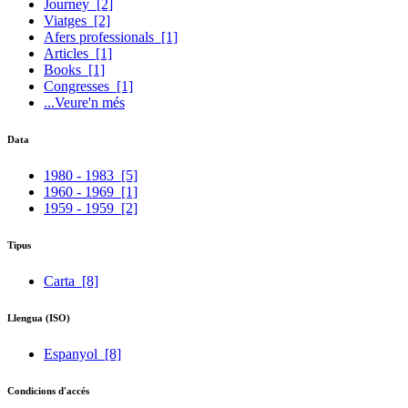
Journey
[2]
Viatges
[2]
Afers professionals
[1]
Articles
[1]
Books
[1]
Congresses
[1]
...Veure'n més
Data
1980 - 1983
[5]
1960 - 1969
[1]
1959 - 1959
[2]
Tipus
Carta
[8]
Llengua (ISO)
Espanyol
[8]
Condicions d'accés