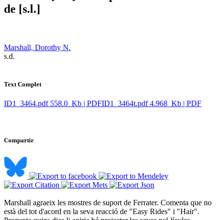
de [s.l.]
Marshall, Dorothy N.
​ s.d.
Text Complet
ID1_3464.pdf
558.0 Kb | PDF
ID1_3464t.pdf
4.968 Kb | PDF
Compartir
Marshall agraeix les mostres de suport de Ferrater. Comenta que no
està del tot d'acord en la seva reacció de "Easy Rides" i "Hair".