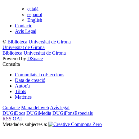
català
español
English
Contacte
Avís Legal
©
Biblioteca Universitat de Girona
Universitat de Girona
Biblioteca Universitat de Girona
Powered by
DSpace
Consulta
Comunitats i col·leccions
Data de creació
Autor/a
Títols
Matèries
Contacte
Mapa del web
Avís legal
DUGiDocs
DUGiMedia
DUGiFonsEspecials
RSS
OAI
Metadades subjectes a: