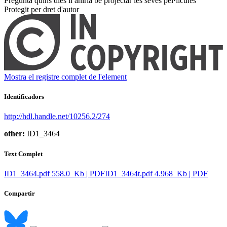
Pregunta quins dies li aniria bé projectar les seves pel·lícules ​
Protegit per dret d'autor
Mostra el registre complet de l'element
Identificadors
http://hdl.handle.net/10256.2/274
other:
ID1_3464
Text Complet
ID1_3464.pdf
558.0 Kb | PDF
ID1_3464t.pdf
4.968 Kb | PDF
Compartir