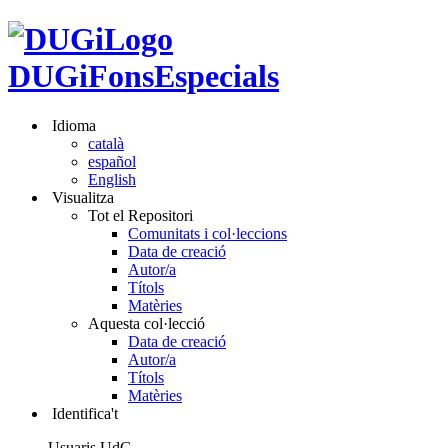
DUGiFonsEspecials
Idioma
català
español
English
Visualitza
Tot el Repositori
Comunitats i col·leccions
Data de creació
Autor/a
Títols
Matèries
Aquesta col·lecció
Data de creació
Autor/a
Títols
Matèries
Identifica't
Usuaris UdG