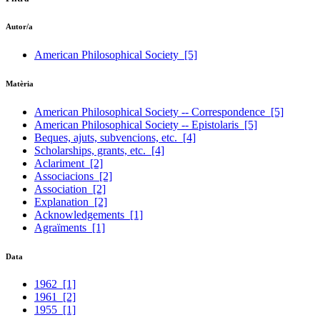
Autor/a
American Philosophical Society
[5]
Matèria
American Philosophical Society -- Correspondence
[5]
American Philosophical Society -- Epistolaris
[5]
Beques, ajuts, subvencions, etc.
[4]
Scholarships, grants, etc.
[4]
Aclariment
[2]
Associacions
[2]
Association
[2]
Explanation
[2]
Acknowledgements
[1]
Agraïments
[1]
Data
1962
[1]
1961
[2]
1955
[1]