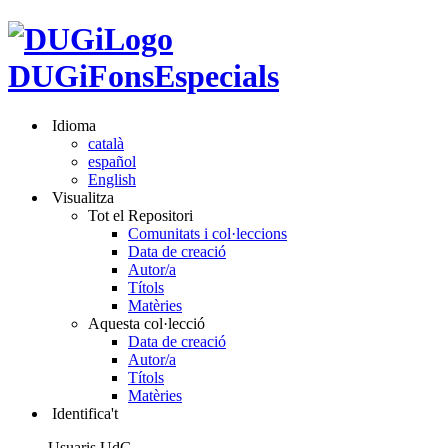
DUGiFonsEspecials
Idioma
català
español
English
Visualitza
Tot el Repositori
Comunitats i col·leccions
Data de creació
Autor/a
Títols
Matèries
Aquesta col·lecció
Data de creació
Autor/a
Títols
Matèries
Identifica't
Usuaris UdG