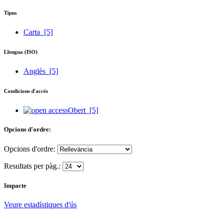
Tipus
Carta
[5]
Llengua (ISO)
Anglès
[5]
Condicions d'accés
Obert
[5]
Opcions d'ordre:
Opcions d'ordre:
Resultats per pàg.:
Impacte
Veure estadístiques d'ús