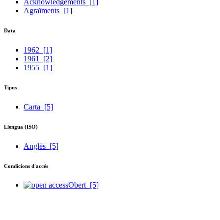
Acknowledgements
[1]
Agraïments
[1]
Data
1962
[1]
1961
[2]
1955
[1]
Tipus
Carta
[5]
Llengua (ISO)
Anglès
[5]
Condicions d'accés
Obert
[5]