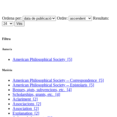
Ordena per:
Ordre:
Resultats:
Filtra
Autor/a
American Philosophical Society
[5]
Matèria
American Philosophical Society -- Correspondence
[5]
American Philosophical Society -- Epistolaris
[5]
Beques, ajuts, subvencions, etc.
[4]
Scholarships, grants, etc.
[4]
Aclariment
[2]
Associacions
[2]
Association
[2]
Explanation
[2]