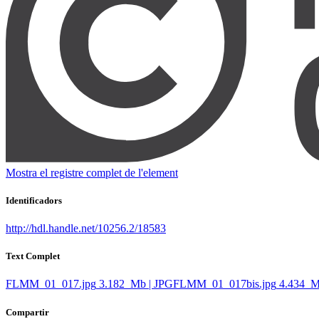
Mostra el registre complet de l'element
Identificadors
http://hdl.handle.net/10256.2/18583
Text Complet
FLMM_01_017.jpg
3.182 Mb | JPG
FLMM_01_017bis.jpg
4.434 M
Compartir