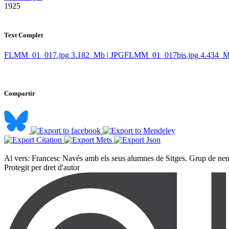
​ 1925
Text Complet
FLMM_01_017.jpg
3.182 Mb | JPG
FLMM_01_017bis.jpg
4.434 M
Compartir
Al vers: Francesc Navés amb els seus alumnes de Sitges. Grup de nens 
Protegit per dret d'autor