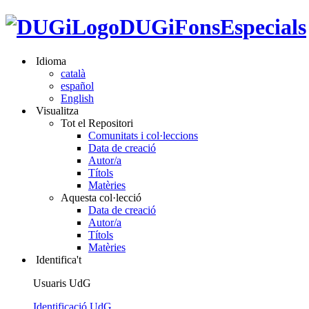
DUGiFonsEspecials
Idioma
català
español
English
Visualitza
Tot el Repositori
Comunitats i col·leccions
Data de creació
Autor/a
Títols
Matèries
Aquesta col·lecció
Data de creació
Autor/a
Títols
Matèries
Identifica't
Usuaris UdG
Identificació UdG