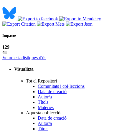
Impacte
129
41
Veure estadístiques d'ús
Visualitza
Tot el Repositori
Comunitats i col·leccions
Data de creació
Autor/a
Títols
Matèries
Aquesta col·lecció
Data de creació
Autor/a
Títols