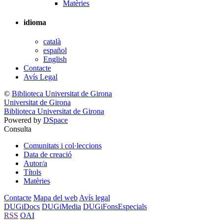
Matèries
idioma
català
español
English
Contacte
Avís Legal
©
Biblioteca Universitat de Girona
Universitat de Girona
Biblioteca Universitat de Girona
Powered by
DSpace
Consulta
Comunitats i col·leccions
Data de creació
Autor/a
Títols
Matèries
Contacte
Mapa del web
Avís legal
DUGiDocs
DUGiMedia
DUGiFonsEspecials
RSS
OAI