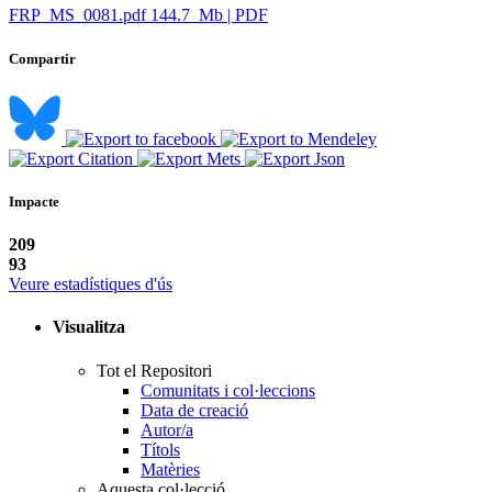
FRP_MS_0081.pdf
144.7 Mb | PDF
Compartir
Impacte
209
93
Veure estadístiques d'ús
Visualitza
Tot el Repositori
Comunitats i col·leccions
Data de creació
Autor/a
Títols
Matèries
Aquesta col·lecció