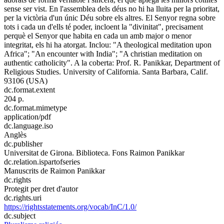
sense ser vist. En l'assemblea dels déus no hi ha lluita per la prioritat,
per la victòria d'un únic Déu sobre els altres. El Senyor regna sobre
tots i cada un d'ells té poder, incloent la "divinitat", precisament
perquè el Senyor que habita en cada un amb major o menor
integritat, els hi ha atorgat. Inclou: "A theological meditation upon
Africa"; "An encounter with India"; "A christian meditation on
authentic catholicity". A la coberta: Prof. R. Panikkar, Department of
Religious Studies. University of California. Santa Barbara, Calif.
93106 (USA)
dc.format.extent
204 p.
dc.format.mimetype
application/pdf
dc.language.iso
Anglès
dc.publisher
Universitat de Girona. Biblioteca. Fons Raimon Panikkar
dc.relation.ispartofseries
Manuscrits de Raimon Panikkar
dc.rights
Protegit per dret d'autor
dc.rights.uri
https://rightsstatements.org/vocab/InC/1.0/
dc.subject