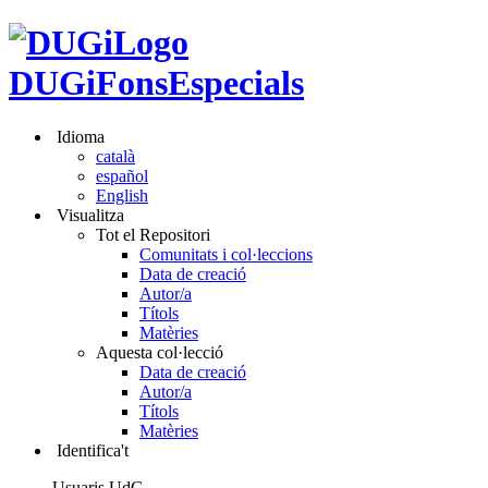
DUGiFonsEspecials
Idioma
català
español
English
Visualitza
Tot el Repositori
Comunitats i col·leccions
Data de creació
Autor/a
Títols
Matèries
Aquesta col·lecció
Data de creació
Autor/a
Títols
Matèries
Identifica't
Usuaris UdG