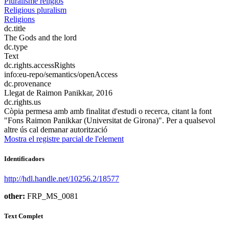
Pluralisme religiós
Religious pluralism
Religions
dc.title
The Gods and the lord
dc.type
Text
dc.rights.accessRights
info:eu-repo/semantics/openAccess
dc.provenance
Llegat de Raimon Panikkar, 2016
dc.rights.us
Còpia permesa amb amb finalitat d'estudi o recerca, citant la font
"Fons Raimon Panikkar (Universitat de Girona)". Per a qualsevol
altre ús cal demanar autorització
Mostra el registre parcial de l'element
Identificadors
http://hdl.handle.net/10256.2/18577
other:
FRP_MS_0081
Text Complet