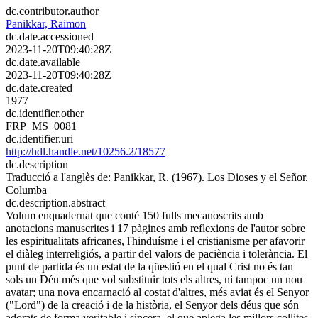
dc.contributor.author
Panikkar, Raimon
dc.date.accessioned
2023-11-20T09:40:28Z
dc.date.available
2023-11-20T09:40:28Z
dc.date.created
1977
dc.identifier.other
FRP_MS_0081
dc.identifier.uri
http://hdl.handle.net/10256.2/18577
dc.description
Traducció a l'anglès de: Panikkar, R. (1967). Los Dioses y el Señor.
Columba
dc.description.abstract
Volum enquadernat que conté 150 fulls mecanoscrits amb
anotacions manuscrites i 17 pàgines amb reflexions de l'autor sobre
les espiritualitats africanes, l'hinduísme i el cristianisme per afavorir
el diàleg interreligiós, a partir del valors de paciència i tolerància. El
punt de partida és un estat de la qüestió en el qual Crist no és tan
sols un Déu més que vol substituir tots els altres, ni tampoc un nou
avatar; una nova encarnació al costat d'altres, més aviat és el Senyor
("Lord") de la creació i de la història, el Senyor dels déus que són
adorats de forma veritable i sincera, el que aplega les millors collites