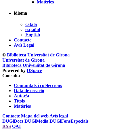
Matèries
idioma
català
español
English
Contacte
Avís Legal
©
Biblioteca Universitat de Girona
Universitat de Girona
Biblioteca Universitat de Girona
Powered by
DSpace
Consulta
Comunitats i col·leccions
Data de creació
Autor/a
Títols
Matèries
Contacte
Mapa del web
Avís legal
DUGiDocs
DUGiMedia
DUGiFonsEspecials
RSS
OAI