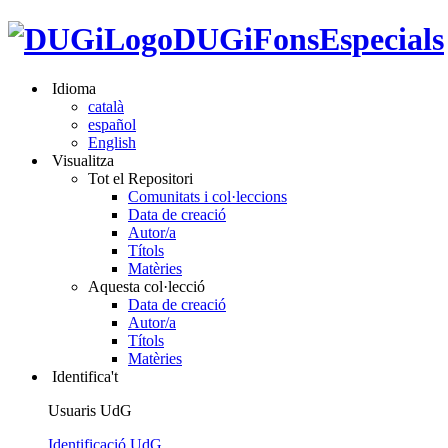
DUGiFonsEspecials
Idioma
català
español
English
Visualitza
Tot el Repositori
Comunitats i col·leccions
Data de creació
Autor/a
Títols
Matèries
Aquesta col·lecció
Data de creació
Autor/a
Títols
Matèries
Identifica't
Usuaris UdG
Identificació UdG