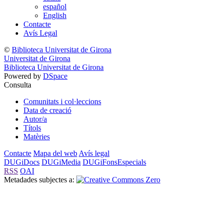
español
English
Contacte
Avís Legal
©
Biblioteca Universitat de Girona
Universitat de Girona
Biblioteca Universitat de Girona
Powered by
DSpace
Consulta
Comunitats i col·leccions
Data de creació
Autor/a
Títols
Matèries
Contacte
Mapa del web
Avís legal
DUGiDocs
DUGiMedia
DUGiFonsEspecials
RSS
OAI
Metadades subjectes a: