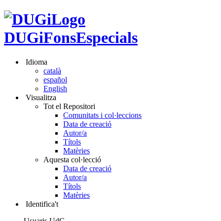
DUGiFonsEspecials
Idioma
català
español
English
Visualitza
Tot el Repositori
Comunitats i col·leccions
Data de creació
Autor/a
Títols
Matèries
Aquesta col·lecció
Data de creació
Autor/a
Títols
Matèries
Identifica't
Usuaris UdG