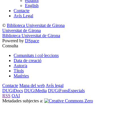
español
English
Contacte
Avís Legal
©
Biblioteca Universitat de Girona
Universitat de Girona
Biblioteca Universitat de Girona
Powered by
DSpace
Consulta
Comunitats i col·leccions
Data de creació
Autor/a
Títols
Matèries
Contacte
Mapa del web
Avís legal
DUGiDocs
DUGiMedia
DUGiFonsEspecials
RSS
OAI
Metadades subjectes a: