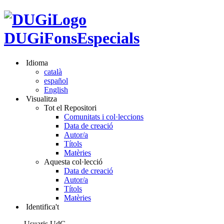
DUGiFonsEspecials
Idioma
català
español
English
Visualitza
Tot el Repositori
Comunitats i col·leccions
Data de creació
Autor/a
Títols
Matèries
Aquesta col·lecció
Data de creació
Autor/a
Títols
Matèries
Identifica't
Usuaris UdG