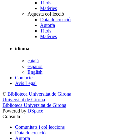
Títols
Matèries
Aquesta col·lecció
Data de creació
Autor/a
Títols
Matèries
idioma
català
español
English
Contacte
Avís Legal
©
Biblioteca Universitat de Girona
Universitat de Girona
Biblioteca Universitat de Girona
Powered by
DSpace
Consulta
Comunitats i col·leccions
Data de creació
Autor/a