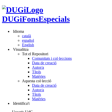
DUGiFonsEspecials
Idioma
català
español
English
Visualitza
Tot el Repositori
Comunitats i col·leccions
Data de creació
Autor/a
Títols
Matèries
Aquesta col·lecció
Data de creació
Autor/a
Títols
Matèries
Identifica't
Usuaris UdG