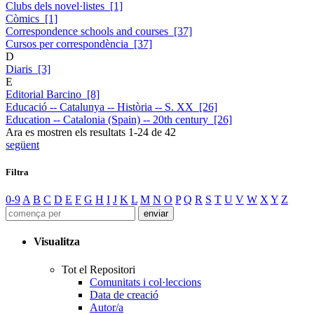
Clubs dels novel·listes [1]
Còmics [1]
Correspondence schools and courses [37]
Cursos per correspondència [37]
D
Diaris [3]
E
Editorial Barcino [8]
Educació -- Catalunya -- Història -- S. XX [26]
Education -- Catalonia (Spain) -- 20th century [26]
Ara es mostren els resultats
1
-
24
de
42
següent
Filtra
0-9
A
B
C
D
E
F
G
H
I
J
K
L
M
N
O
P
Q
R
S
T
U
V
W
X
Y
Z
Visualitza
Tot el Repositori
Comunitats i col·leccions
Data de creació
Autor/a