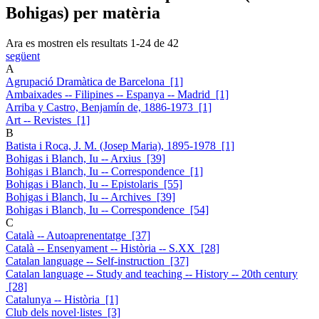
Bohigas) per matèria
Ara es mostren els resultats
1
-
24
de
42
següent
A
Agrupació Dramàtica de Barcelona [1]
Ambaixades -- Filipines -- Espanya -- Madrid [1]
Arriba y Castro, Benjamín de, 1886-1973 [1]
Art -- Revistes [1]
B
Batista i Roca, J. M. (Josep Maria), 1895-1978 [1]
Bohigas i Blanch, Iu -- Arxius [39]
Bohigas i Blanch, Iu -- Correspondence [1]
Bohigas i Blanch, Iu -- Epistolaris [55]
Bohigas i Blanch, Iu -- Archives [39]
Bohigas i Blanch, Iu -- Correspondence [54]
C
Català -- Autoaprenentatge [37]
Català -- Ensenyament -- Història -- S.XX [28]
Catalan language -- Self-instruction [37]
Catalan language -- Study and teaching -- History -- 20th century
[28]
Catalunya -- Història [1]
Club dels novel·listes [3]