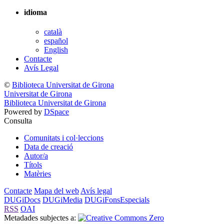
idioma
català
español
English
Contacte
Avís Legal
©
Biblioteca Universitat de Girona
Universitat de Girona
Biblioteca Universitat de Girona
Powered by
DSpace
Consulta
Comunitats i col·leccions
Data de creació
Autor/a
Títols
Matèries
Contacte
Mapa del web
Avís legal
DUGiDocs
DUGiMedia
DUGiFonsEspecials
RSS
OAI
Metadades subjectes a: