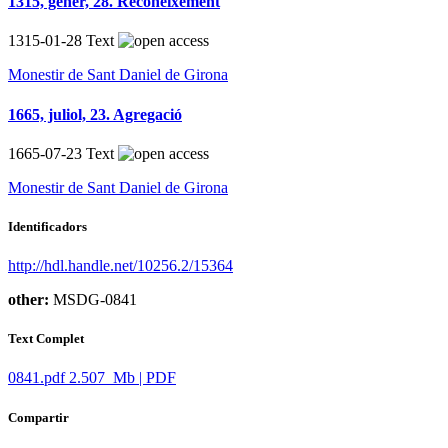
1315, gener, 28. Reconeixement
1315-01-28
Text
Monestir de Sant Daniel de Girona
1665, juliol, 23. Agregació
1665-07-23
Text
Monestir de Sant Daniel de Girona
p
Identificadors
http://hdl.handle.net/10256.2/15364
other:
MSDG-0841
Text Complet
0841.pdf
2.507 Mb | PDF
Compartir