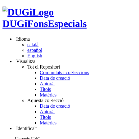
DUGiFonsEspecials
Idioma
català
español
English
Visualitza
Tot el Repositori
Comunitats i col·leccions
Data de creació
Autor/a
Títols
Matèries
Aquesta col·lecció
Data de creació
Autor/a
Títols
Matèries
Identifica't
Usuaris UdG