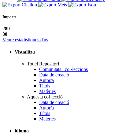
Impacte
289
80
Veure estadístiques d'ús
Visualitza
Tot el Repositori
Comunitats i col·leccions
Data de creació
Autor/a
Títols
Matèries
Aquesta col·lecció
Data de creació
Autor/a
Títols
Matèries
idioma