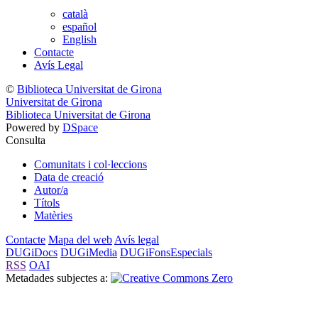
català
español
English
Contacte
Avís Legal
©
Biblioteca Universitat de Girona
Universitat de Girona
Biblioteca Universitat de Girona
Powered by
DSpace
Consulta
Comunitats i col·leccions
Data de creació
Autor/a
Títols
Matèries
Contacte
Mapa del web
Avís legal
DUGiDocs
DUGiMedia
DUGiFonsEspecials
RSS
OAI
Metadades subjectes a: