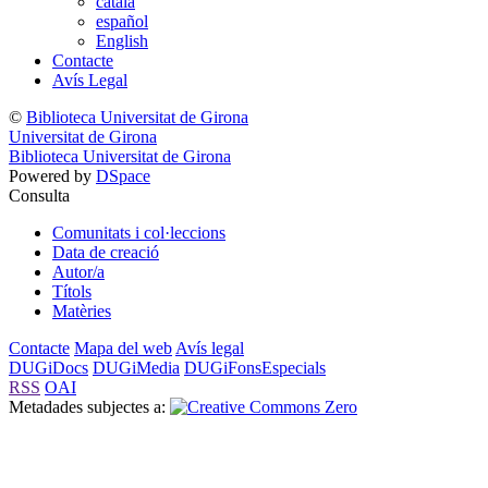
català
español
English
Contacte
Avís Legal
©
Biblioteca Universitat de Girona
Universitat de Girona
Biblioteca Universitat de Girona
Powered by
DSpace
Consulta
Comunitats i col·leccions
Data de creació
Autor/a
Títols
Matèries
Contacte
Mapa del web
Avís legal
DUGiDocs
DUGiMedia
DUGiFonsEspecials
RSS
OAI
Metadades subjectes a: