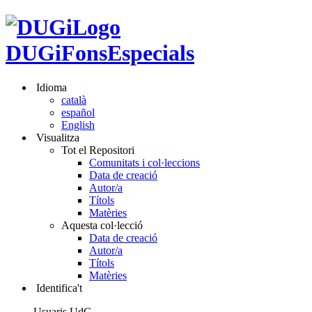
DUGiFonsEspecials
Idioma
català
español
English
Visualitza
Tot el Repositori
Comunitats i col·leccions
Data de creació
Autor/a
Títols
Matèries
Aquesta col·lecció
Data de creació
Autor/a
Títols
Matèries
Identifica't
Usuaris UdG