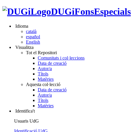
DUGiFonsEspecials
Idioma
català
español
English
Visualitza
Tot el Repositori
Comunitats i col·leccions
Data de creació
Autor/a
Títols
Matèries
Aquesta col·lecció
Data de creació
Autor/a
Títols
Matèries
Identifica't
Usuaris UdG
Identificació UdG