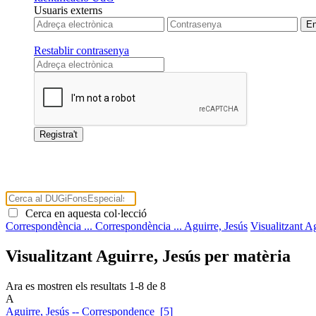
Usuaris externs
Restablir contrasenya
Cerca en aquesta col·lecció
Correspondència ...
Correspondència ...
Aguirre, Jesús
Visualitzant Ag
Visualitzant Aguirre, Jesús per matèria
Ara es mostren els resultats
1
-
8
de
8
A
Aguirre, Jesús -- Correspondence [5]