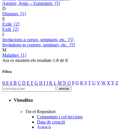
Aguirre, Jesús -- Epistolaris [5]
D
Diseases [1]
E
Exile [2]
Exili [2]
I
Invitacions a cursos, seminaris, etc. [5]
Invitations to courses, seminars, etc. [5]
M
Malalties [1]
Ara es mostren els resultats
1
-
8
de
8
Filtra
0-9
A
B
C
D
E
F
G
H
I
J
K
L
M
N
O
P
Q
R
S
T
U
V
W
X
Y
Z
Visualitza
Tot el Repositori
Comunitats i col·leccions
Data de creació
Autor/a