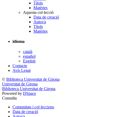
Títols
Matèries
Aquesta col·lecció
Data de creació
Autor/a
Títols
Matèries
idioma
català
español
English
Contacte
Avís Legal
©
Biblioteca Universitat de Girona
Universitat de Girona
Biblioteca Universitat de Girona
Powered by
DSpace
Consulta
Comunitats i col·leccions
Data de creació
Autor/a