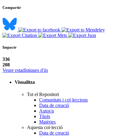
Compartir
Impacte
336
208
Veure estadístiques d'ús
Visualitza
Tot el Repositori
Comunitats i col·leccions
Data de creació
Autor/a
Títols
Matèries
Aquesta col·lecció
Data de creació