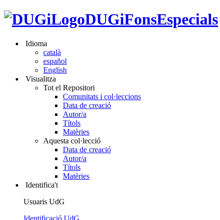
DUGiFonsEspecials
Idioma
català
español
English
Visualitza
Tot el Repositori
Comunitats i col·leccions
Data de creació
Autor/a
Títols
Matèries
Aquesta col·lecció
Data de creació
Autor/a
Títols
Matèries
Identifica't
Usuaris UdG
Identificació UdG