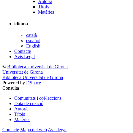
Autor/a
Títols
Matèries
idioma
català
español
English
Contacte
Avís Legal
©
Biblioteca Universitat de Girona
Universitat de Girona
Biblioteca Universitat de Girona
Powered by
DSpace
Consulta
Comunitats i col·leccions
Data de creació
Autor/a
Títols
Matèries
Contacte
Mapa del web
Avís legal