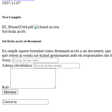
​ 1937-11-07
Text Complet
ID_Brunet2104.pdf
Sol·licita accés
Sol·licita accés al document
En omplir aquest formulari esteu demanant accés a un document, que es 
què rebem la vostra sol·licitud gestionarem amb els responsables del fo
Nom:
Adreça electrònica:
Raó: