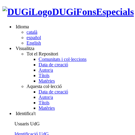
DUGiFonsEspecials
Idioma
català
español
English
Visualitza
Tot el Repositori
Comunitats i col·leccions
Data de creació
Autor/a
Títols
Matèries
Aquesta col·lecció
Data de creació
Autor/a
Títols
Matèries
Identifica't
Usuaris UdG
Identificació UdG