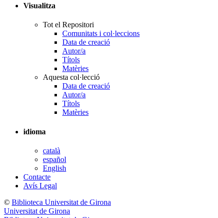
Visualitza
Tot el Repositori
Comunitats i col·leccions
Data de creació
Autor/a
Títols
Matèries
Aquesta col·lecció
Data de creació
Autor/a
Títols
Matèries
idioma
català
español
English
Contacte
Avís Legal
©
Biblioteca Universitat de Girona
Universitat de Girona