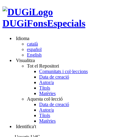
DUGiFonsEspecials
Idioma
català
español
English
Visualitza
Tot el Repositori
Comunitats i col·leccions
Data de creació
Autor/a
Títols
Matèries
Aquesta col·lecció
Data de creació
Autor/a
Títols
Matèries
Identifica't
Usuaris UdG