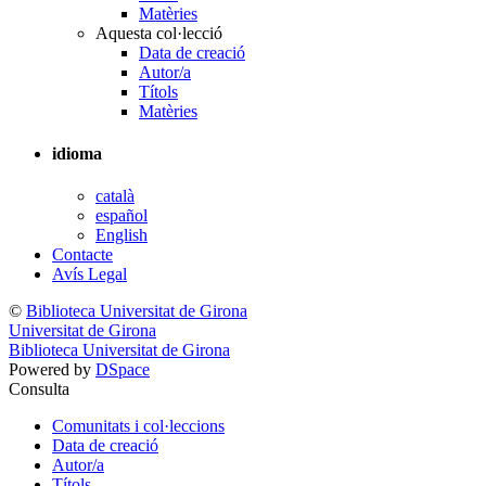
Matèries
Aquesta col·lecció
Data de creació
Autor/a
Títols
Matèries
idioma
català
español
English
Contacte
Avís Legal
©
Biblioteca Universitat de Girona
Universitat de Girona
Biblioteca Universitat de Girona
Powered by
DSpace
Consulta
Comunitats i col·leccions
Data de creació
Autor/a
Títols