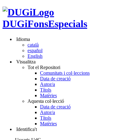
DUGiFonsEspecials
Idioma
català
español
English
Visualitza
Tot el Repositori
Comunitats i col·leccions
Data de creació
Autor/a
Títols
Matèries
Aquesta col·lecció
Data de creació
Autor/a
Títols
Matèries
Identifica't
Usuaris UdG