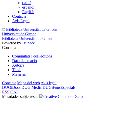
català
español
English
Contacte
Avís Legal
©
Biblioteca Universitat de Girona
Universitat de Girona
Biblioteca Universitat de Girona
Powered by
DSpace
Consulta
Comunitats i col·leccions
Data de creació
Autor/a
Títols
Matèries
Contacte
Mapa del web
Avís legal
DUGiDocs
DUGiMedia
DUGiFonsEspecials
RSS
OAI
Metadades subjectes a: