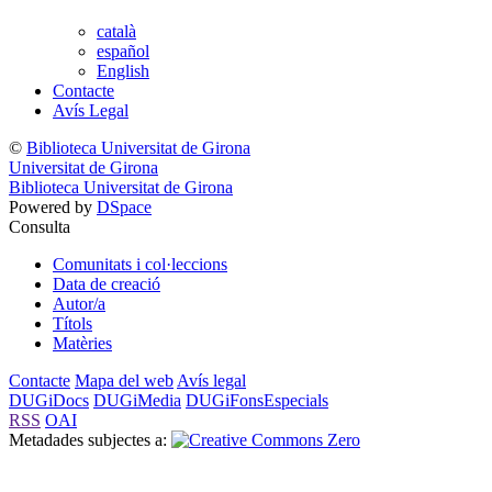
català
español
English
Contacte
Avís Legal
©
Biblioteca Universitat de Girona
Universitat de Girona
Biblioteca Universitat de Girona
Powered by
DSpace
Consulta
Comunitats i col·leccions
Data de creació
Autor/a
Títols
Matèries
Contacte
Mapa del web
Avís legal
DUGiDocs
DUGiMedia
DUGiFonsEspecials
RSS
OAI
Metadades subjectes a: