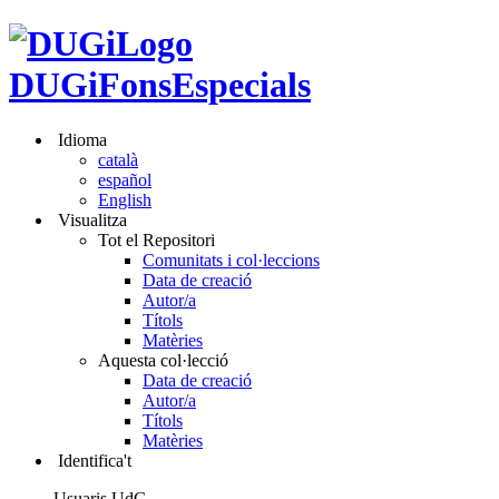
DUGiFonsEspecials
Idioma
català
español
English
Visualitza
Tot el Repositori
Comunitats i col·leccions
Data de creació
Autor/a
Títols
Matèries
Aquesta col·lecció
Data de creació
Autor/a
Títols
Matèries
Identifica't
Usuaris UdG