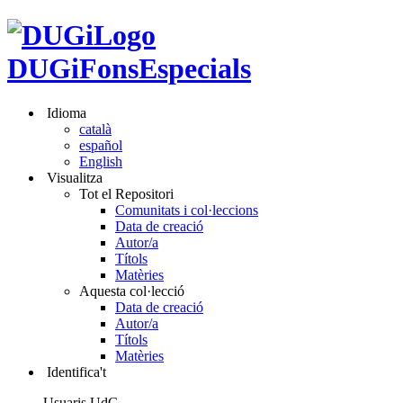
DUGiFonsEspecials
Idioma
català
español
English
Visualitza
Tot el Repositori
Comunitats i col·leccions
Data de creació
Autor/a
Títols
Matèries
Aquesta col·lecció
Data de creació
Autor/a
Títols
Matèries
Identifica't
Usuaris UdG