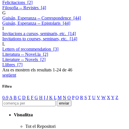
Felicitacions [2]
Filosofia -- Revistes [4]
G
Guisán, Esperanza -- Correspondence [44]
Guisán, Esperanza -- Epistolaris [44]
I
Invitacions a cursos, seminaris, etc. [14]
Invitations to courses, seminars, etc. [14]
L
Letters of recommendation [3]
Literatura -- Novel.la [2]
Literature -- Novels [2]
Llibres [7]
Ara es mostren els resultats
1
-
24
de
46
següent
Filtra
0-9
A
B
C
D
E
F
G
H
I
J
K
L
M
N
O
P
Q
R
S
T
U
V
W
X
Y
Z
Visualitza
Tot el Repositori