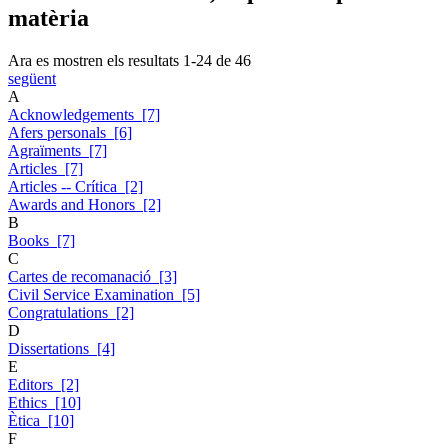
matèria
Ara es mostren els resultats
1
-
24
de
46
següent
A
Acknowledgements [7]
Afers personals [6]
Agraïments [7]
Articles [7]
Articles -- Crítica [2]
Awards and Honors [2]
B
Books [7]
C
Cartes de recomanació [3]
Civil Service Examination [5]
Congratulations [2]
D
Dissertations [4]
E
Editors [2]
Ethics [10]
Ètica [10]
F