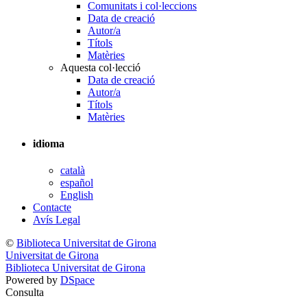
Comunitats i col·leccions
Data de creació
Autor/a
Títols
Matèries
Aquesta col·lecció
Data de creació
Autor/a
Títols
Matèries
idioma
català
español
English
Contacte
Avís Legal
©
Biblioteca Universitat de Girona
Universitat de Girona
Biblioteca Universitat de Girona
Powered by
DSpace
Consulta