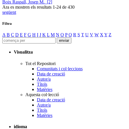
Boix Raspall, Josep M. [2]
Ara es mostren els resultats
1
-
24
de
430
següent
Filtra
A
B
C
D
E
F
G
H
I
J
K
L
M
N
O
P
Q
R
S
T
U
V
W
X
Y
Z
Visualitza
Tot el Repositori
Comunitats i col·leccions
Data de creació
Autor/a
Títols
Matèries
Aquesta col·lecció
Data de creació
Autor/a
Títols
Matèries
idioma