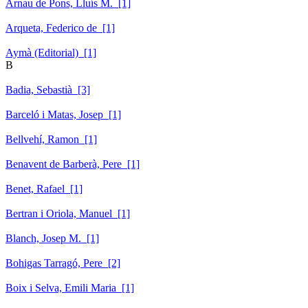
Arnau de Pons, Lluís M. [1]
Arqueta, Federico de [1]
Aymà (Editorial) [1]
B
Badia, Sebastià [3]
Barceló i Matas, Josep [1]
Bellvehí, Ramon [1]
Benavent de Barberà, Pere [1]
Benet, Rafael [1]
Bertran i Oriola, Manuel [1]
Blanch, Josep M. [1]
Bohigas Tarragó, Pere [2]
Boix i Selva, Emili Maria [1]