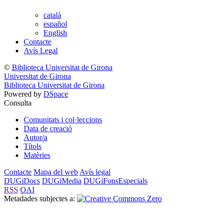
català
español
English
Contacte
Avís Legal
©
Biblioteca Universitat de Girona
Universitat de Girona
Biblioteca Universitat de Girona
Powered by
DSpace
Consulta
Comunitats i col·leccions
Data de creació
Autor/a
Títols
Matèries
Contacte
Mapa del web
Avís legal
DUGiDocs
DUGiMedia
DUGiFonsEspecials
RSS
OAI
Metadades subjectes a: