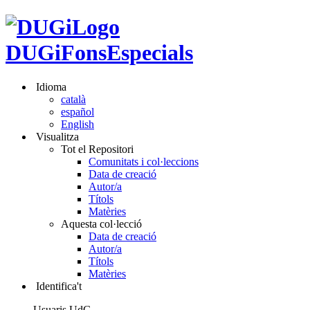
DUGiFonsEspecials
Idioma
català
español
English
Visualitza
Tot el Repositori
Comunitats i col·leccions
Data de creació
Autor/a
Títols
Matèries
Aquesta col·lecció
Data de creació
Autor/a
Títols
Matèries
Identifica't
Usuaris UdG