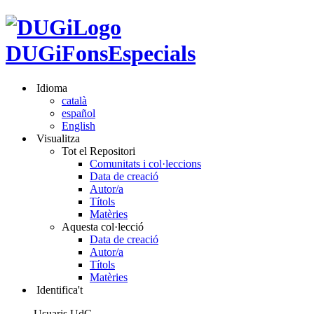
DUGiFonsEspecials
Idioma
català
español
English
Visualitza
Tot el Repositori
Comunitats i col·leccions
Data de creació
Autor/a
Títols
Matèries
Aquesta col·lecció
Data de creació
Autor/a
Títols
Matèries
Identifica't
Usuaris UdG