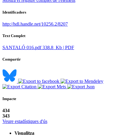
Mostra el registre complet de l'element
Identificadors
http://hdl.handle.net/10256.2/8207
Text Complet
SANTALÓ 016.pdf
338.8 Kb | PDF
Compartir
Impacte
434
343
Veure estadístiques d'ús
Visualitza