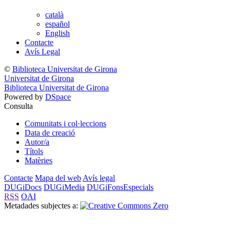
català
español
English
Contacte
Avís Legal
©
Biblioteca Universitat de Girona
Universitat de Girona
Biblioteca Universitat de Girona
Powered by
DSpace
Consulta
Comunitats i col·leccions
Data de creació
Autor/a
Títols
Matèries
Contacte
Mapa del web
Avís legal
DUGiDocs
DUGiMedia
DUGiFonsEspecials
RSS
OAI
Metadades subjectes a: