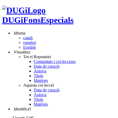
DUGiFonsEspecials
Idioma
català
español
English
Visualitza
Tot el Repositori
Comunitats i col·leccions
Data de creació
Autor/a
Títols
Matèries
Aquesta col·lecció
Data de creació
Autor/a
Títols
Matèries
Identifica't
Usuaris UdG