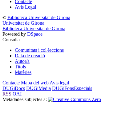
Contacte
Avís Legal
©
Biblioteca Universitat de Girona
Universitat de Girona
Biblioteca Universitat de Girona
Powered by
DSpace
Consulta
Comunitats i col·leccions
Data de creació
Autor/a
Títols
Matèries
Contacte
Mapa del web
Avís legal
DUGiDocs
DUGiMedia
DUGiFonsEspecials
RSS
OAI
Metadades subjectes a: