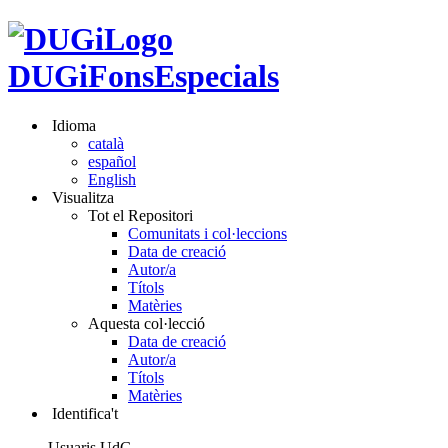
DUGiFonsEspecials
Idioma
català
español
English
Visualitza
Tot el Repositori
Comunitats i col·leccions
Data de creació
Autor/a
Títols
Matèries
Aquesta col·lecció
Data de creació
Autor/a
Títols
Matèries
Identifica't
Usuaris UdG